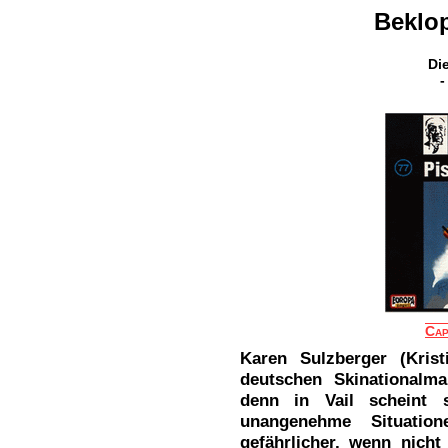
Beklop
Die
-
Cap
Karen Sulzberger (Kris
deutschen Skinationalm
denn in Vail scheint 
unangenehme Situatio
gefährlicher, wenn nicht