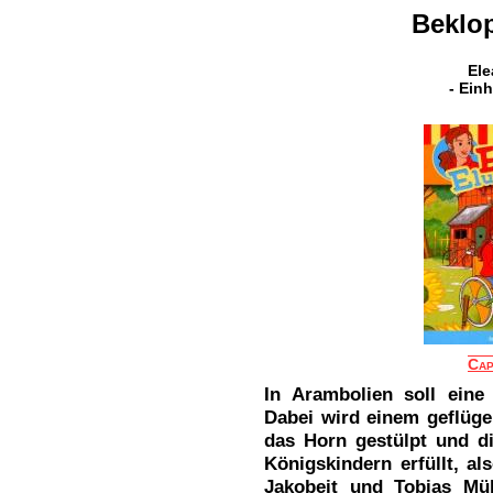
Beklop
Ele
- Ein
Cap
In Arambolien soll ein
Dabei wird einem geflüge
das Horn gestülpt und d
Königskindern erfüllt, a
Jakobeit und Tobias Mül