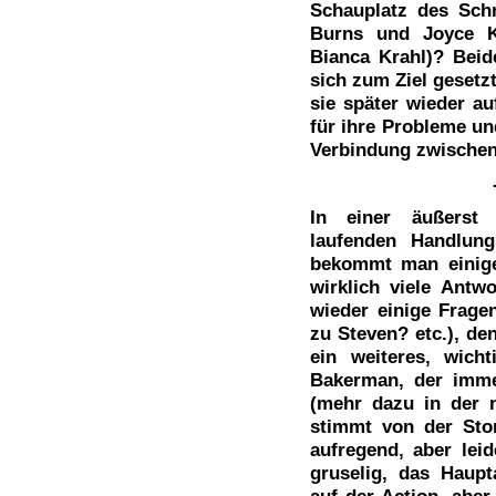
Schauplatz des Sch
Burns und Joyce K
Bianca Krahl)? Beide
sich zum Ziel gesetz
sie später wieder a
für ihre Probleme un
Verbindung zwischen
In einer äußerst 
laufenden Handlung
bekommt man einige
wirklich viele Ant
wieder einige Frage
zu Steven? etc.), de
ein weiteres, wich
Bakerman, der imme
(mehr dazu in der n
stimmt von der Stor
aufregend, aber lei
gruselig, das Haupt
auf der Action, abe