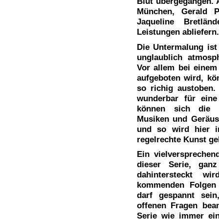
Blut übergegangen.
München, Gerald P
Jaqueline Bretlän
Leistungen abliefern.
Die Untermalung is
unglaublich atmosph
Vor allem bei einem 
aufgeboten wird, kö
so richig austoben. 
wunderbar für eine
können sich die M
Musiken und Geräusc
und so wird hier i
regelrechte Kunst ge
Ein vielversprechen
dieser Serie, gan
dahintersteckt w
kommenden Folgen e
darf gespannt sein
offenen Fragen bea
Serie wie immer ei