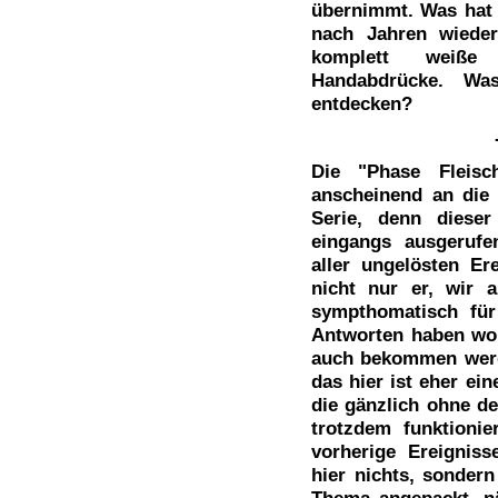
übernimmt. Was hat e
nach Jahren wieder
komplett weiße
Handabdrücke. W
entdecken?
Die "Phase Fleisc
anscheinend an die 
Serie, denn diese
eingangs ausgerufe
aller ungelösten E
nicht nur er, wir 
sympthomatisch für
Antworten haben woll
auch bekommen werde
das hier ist eher ei
die gänzlich ohne d
trotzdem funktionie
vorherige Ereigniss
hier nichts, sondern
Thema angepackt, näm