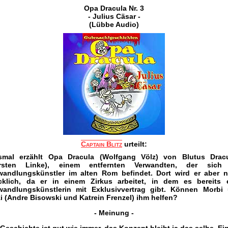
Opa Dracula Nr. 3
- Julius Cäsar -
(Lübbe Audio)
Captain Blitz
urteilt:
smal erzählt Opa Dracula (Wolfgang Völz) von Blutus Drac
rsten Linke), einem entfernten Verwandten, der sich
wandlungskünstler im alten Rom befindet. Dort wird er aber n
cklich, da er in einem Zirkus arbeitet, in dem es bereits 
wandlungskünstlerin mit Exklusivvertrag gibt. Können Morbi
zi (Andre Bisowski und Katrein Frenzel) ihm helfen?
- Meinung -