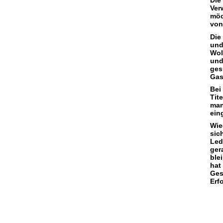
Die
Ver
möc
von
Die
und
Wol
und
ges
Gas
Bei
Tit
man
ein
Wie
sic
Led
ger
ble
hat
Ges
Erfo