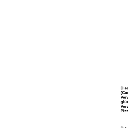
Die
(Ca
Ver
glü
Ver
Piz