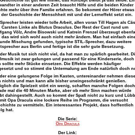
 Geschichte ist gut wie immer, das Konzept bleibt ja das selbe. Ei
wandter in einer anderen Zeit braucht Hilfe und die beiden Kinder
hte mehr über ihre Familie erfahren. So bekommt der Hörer etwas
 der Geschichte der Menschheit mit und der Lerneffekt setzt ein.
 Sprecher leisten wieder tolle Arbeit, allen voran Till Hagen als Cä
 Carsten Linke als Blutus Draculus. Der Rest der Cast rund um
fgang Völz, Andre Bisowski und Katrein Frenzel überzeugt ebenfa
 das wird sich wohl auch nicht mehr ändern. Man hat einfach ein
unde Mischung gefunden, typische STIL-Sprecher, dazu weitere
tsprecher aus Berlin und fertige ist die sehr gute Besetzung.
 der Musik tut sich nicht viel, da hat man zu spärlich gearbeitet. D
elmusik ist zwar gelungen und passend für eine Kinderserie, doch
 sollte mehr Stücke einsetzen. Die Effekte werden häufiger
gesetzt und so stimmt die Untermalung am Ende natürlich doch n
der eine gelungene Folge im Kasten, untereinander nehmen dies
h nichts und man kann alle bisher uneingeschränkt genießen.
iglich die Spielzeit stört ein wenig, schaffen manche Folgen doch
ade mal die 40 Minuten Marke, aber ob mehr Sinn machen würde
ibt dahingestellt. Auch so kommt der Spaß nicht zu kurz und Lüb
 mit Opa Dracula eine lockere Reihe im Programm, die versucht
chichte zu vermitteln. Ein interessantes Projekt, dass hoffentlich
lg hat.
Die Serie:
Opa Dracula
Der Link: