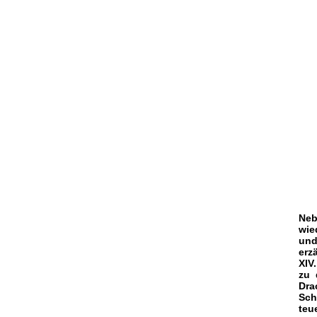
Neb
wie
und
erz
XIV
zu 
Dra
Sch
teu