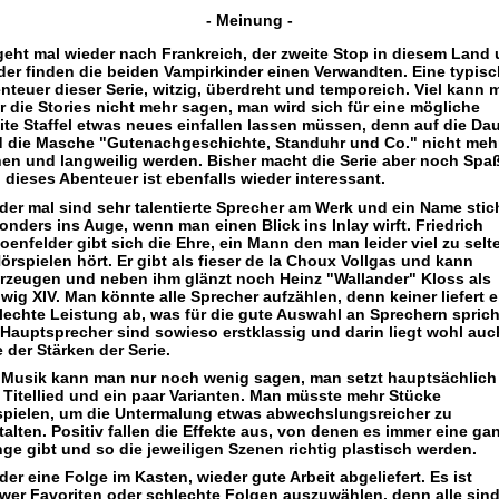
- Meinung -
geht mal wieder nach Frankreich, der zweite Stop in diesem Land
der finden die beiden Vampirkinder einen Verwandten. Eine typis
nteuer dieser Serie, witzig, überdreht und temporeich. Viel kann 
r die Stories nicht mehr sagen, man wird sich für eine mögliche
ite Staffel etwas neues einfallen lassen müssen, denn auf die Da
d die Masche "Gutenachgeschichte, Standuhr und Co." nicht meh
hen und langweilig werden. Bisher macht die Serie aber noch Spa
 dieses Abenteuer ist ebenfalls wieder interessant.
der mal sind sehr talentierte Sprecher am Werk und ein Name stic
onders ins Auge, wenn man einen Blick ins Inlay wirft. Friedrich
oenfelder gibt sich die Ehre, ein Mann den man leider viel zu selt
Hörspielen hört. Er gibt als fieser de la Choux Vollgas und kann
rzeugen und neben ihm glänzt noch Heinz "Wallander" Kloss als
wig XIV. Man könnte alle Sprecher aufzählen, denn keiner liefert e
lechte Leistung ab, was für die gute Auswahl an Sprechern sprich
 Hauptsprecher sind sowieso erstklassig und darin liegt wohl auc
e der Stärken der Serie.
 Musik kann man nur noch wenig sagen, man setzt hauptsächlich
 Titellied und ein paar Varianten. Man müsste mehr Stücke
spielen, um die Untermalung etwas abwechslungsreicher zu
talten. Positiv fallen die Effekte aus, von denen es immer eine ga
ge gibt und so die jeweiligen Szenen richtig plastisch werden.
der eine Folge im Kasten, wieder gute Arbeit abgeliefert. Es ist
wer Favoriten oder schlechte Folgen auszuwählen, denn alle sin