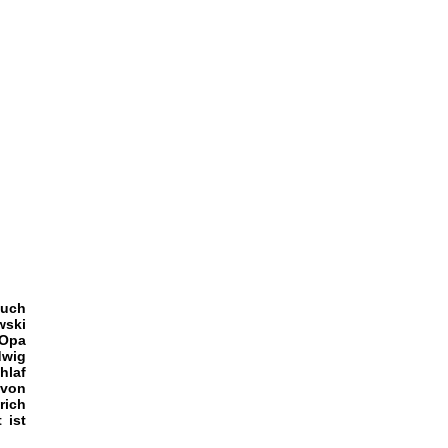
auch
wski
 Opa
dwig
hlaf
 von
rich
 ist