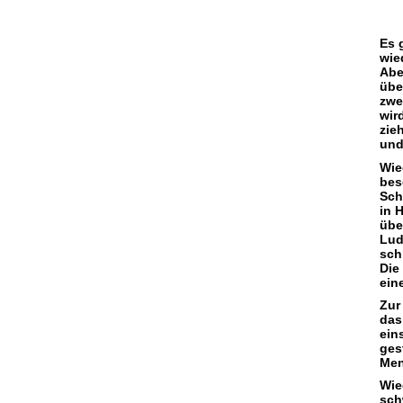
Es 
wie
Abe
übe
zwe
wir
zie
und
Wie
bes
Sch
in 
übe
Lud
sch
Die
ein
Zur
das
ein
ges
Men
Wie
sch