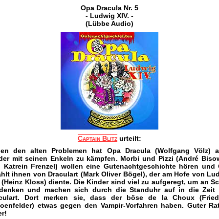
Opa Dracula Nr. 5
- Ludwig XIV. -
(Lübbe Audio)
Captain Blitz
urteilt:
en den alten Problemen hat Opa Dracula (Wolfgang Völz) 
der mit seinen Enkeln zu kämpfen. Morbi und Pizzi (André Biso
 Katrein Frenzel) wollen eine Gutenachtgeschichte hören und
ählt ihnen von Draculart (Mark Oliver Bögel), der am Hofe von Lu
. (Heinz Kloss) diente. Die Kinder sind viel zu aufgeregt, um an Sc
denken und machen sich durch die Standuhr auf in die Zeit
culart. Dort merken sie, dass der böse de la Choux (Fried
oenfelder) etwas gegen den Vampir-Vorfahren haben. Guter Rat
er!