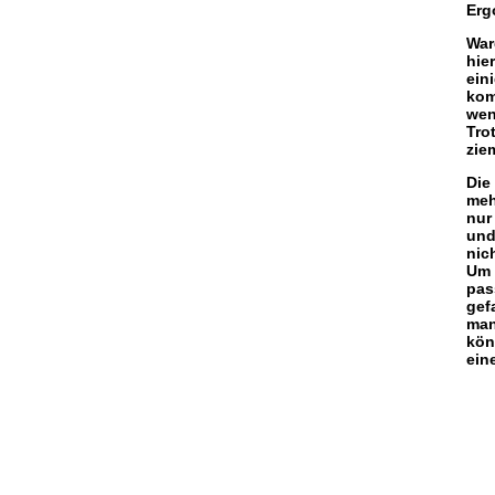
Erg
War
hie
ein
kom
wen
Tro
zie
Die
meh
nur
und
nic
Um 
pas
gef
man
kön
ein