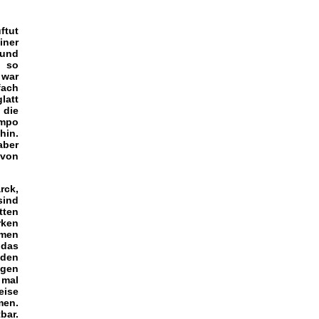
ftut
iner
 und
n so
 war
fach
latt
 die
empo
hin.
aber
 von
rck,
sind
tten
rken
amen
 das
eden
ngen
 mal
eise
men.
bar.