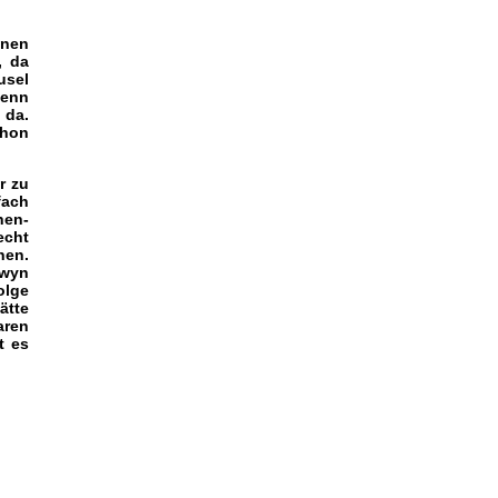
inen
, da
usel
denn
 da.
chon
r zu
fach
hen-
echt
nen.
nwyn
olge
ätte
aren
t es