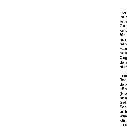
Hor
ist
fei
Gru
kur
für
nur
beh
Han
rau
Geg
dan
nie
Fra
Joa
dab
kön
(Fr
bri
Gef
Sas
unt
wie
kli
Das