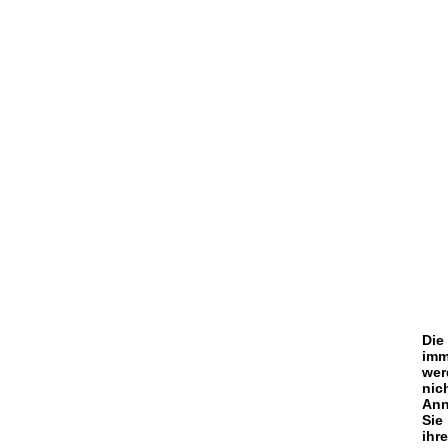
Die
imm
wer
nic
Ann
Sie
ihr