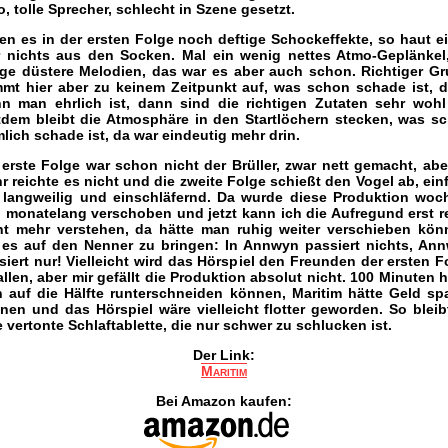
o, tolle Sprecher, schlecht in Szene gesetzt.
en es in der ersten Folge noch deftige Schockeffekte, so haut e
r nichts aus den Socken. Mal ein wenig nettes Atmo-Geplänkel
ige düstere Melodien, das war es aber auch schon. Richtiger Gr
mt hier aber zu keinem Zeitpunkt auf, was schon schade ist, 
n man ehrlich ist, dann sind die richtigen Zutaten sehr wohl
tdem bleibt die Atmosphäre in den Startlöchern stecken, was s
mlich schade ist, da war eindeutig mehr drin.
 erste Folge war schon nicht der Brüller, zwar nett gemacht, abe
r reichte es nicht und die zweite Folge schießt den Vogel ab, ein
 langweilig und einschläfernd. Da wurde diese Produktion woc
 monatelang verschoben und jetzt kann ich die Aufregund erst r
ht mehr verstehen, da hätte man ruhig weiter verschieben kön
es auf den Nenner zu bringen: In Annwyn passiert nichts, An
siert nur! Vielleicht wird das Hörspiel den Freunden der ersten F
allen, aber mir gefällt die Produktion absolut nicht. 100 Minuten h
 auf die Hälfte runterschneiden können, Maritim hätte Geld sp
nen und das Hörspiel wäre vielleicht flotter geworden. So bleib
e vertonte Schlaftablette, die nur schwer zu schlucken ist.
Der Link:
Maritim
Bei Amazon kaufen: