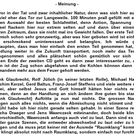
- Meinung -
ror in der Tat und zwar inhaltlicher Natur, denn was sich hier au
 viel eher das Tor zur Langeweile. 100 Minuten prall gefüllt mit e
nen Auswahl der besten Schlafmittel, denn Action, Spannung
sel flackern hier nur extrem selten auf und dann über eine
zen Zeitraum, dass
sie nicht mal ins Gewicht fallen. Der erste Teil
 mich schon sehr grenzwertig, aber was hier geboten wird ist ein
 erschreckend uninteressant und belanglos. Ich würde g
aupten, dass man hier einfach den ersten Teil genommen hat,
dlung weiter in die Zukunft transportiert, noch mehr das T
sgenommen und alles plätschert schön gemütlich vor sich 
en Ende der zweiten CD geht es dann zwar interessanter zu, 
n ist der Zug schon abgefahren und die Kohlen können dann
mandem mehr aus dem Feuer geholt werden.
nk Glaubrecht, Rolf Jülich (in seiner letzten Rolle), Michael Ha
chim Kerzel, Gerd Baltus, Franz-Josef Steffens und viele weitere 
ei, aber selbst Jesus und Gott himself hätten hier nichts re
nen, denn an der Handlung an sich ändern ihre guten bis sta
ank Glaubrecht) Auftritte ja nun mal nichts. Die grossen N
ngen auch alles nichts, wenn die Abmischung nicht stimmt und
ühl habe ich hier nicht gerade selten gehabt. In einer Szene r
cha Draeger und Jens Wawrczeck miteinander, doch beide kli
erschiedlich, Wawrczeck anfangs auch viel zu laut. Dann sind es
der ganze Szenen, die entweder abwechselnd zu laut oder zu l
ngen und da muss jetzt keiner mit der Ausrede "Raumklang" kom
 klingt absolut nicht nach Raumklang, sondern einfach nur furcht