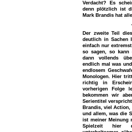
Verdacht? Es schei
denn plötzlich ist 
Mark Brandis hat alle
Der zweite Teil die
deutlich in Sachen I
einfach nur extrems
so sagen, so kann 
dann vollends übe
endlich mal was und 
endlosem Geschwafe
Monologen. Hier trit
richtig in Ersche
vorherigen Folge l
bekommen wir aber
Serientitel versprich
Brandis, viel Action
und allem, was die 
ist meiner Meinung 
Spielzeit hier d
unterhaltsamer rüb