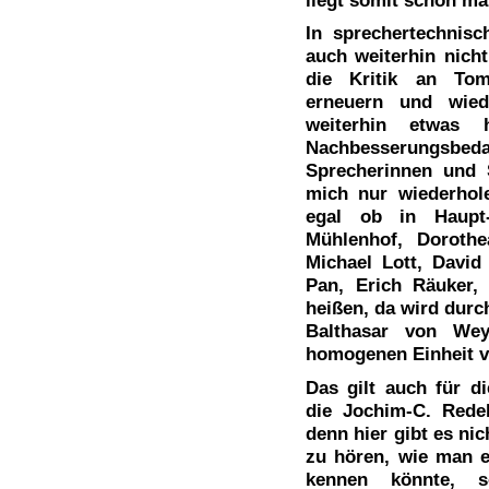
In sprechertechnisch
auch weiterhin nicht
die Kritik an Tom
erneuern und wied
weiterhin etwas 
Nachbesserungsbed
Sprecherinnen und S
mich nur wiederhole
egal ob in Haupt-
Mühlenhof, Dorothe
Michael Lott, David
Pan, Erich Räuker,
heißen, da wird durc
Balthasar von Wey
homogenen Einheit 
Das gilt auch für d
die Jochim-C. Rede
denn hier gibt es ni
zu hören, wie man e
kennen könnte, s