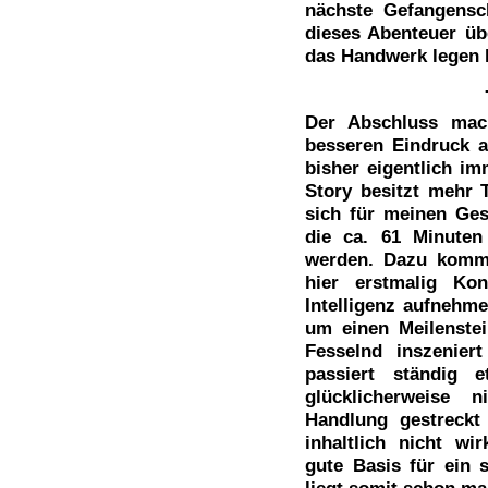
nächste Gefangensc
dieses Abenteuer üb
das Handwerk legen
Der Abschluss mach
besseren Eindruck al
bisher eigentlich im
Story besitzt mehr 
sich für meinen Ge
die ca. 61 Minuten
werden. Dazu kommt
hier erstmalig Kon
Intelligenz aufnehme
um einen Meilenstei
Fesselnd inszeniert
passiert ständig
glücklicherweise 
Handlung gestreckt
inhaltlich nicht wi
gute Basis für ein
liegt somit schon mal