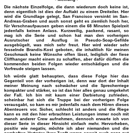
Die nächste Einzelfolge, die dann wiederum doch keine ist,
denn eigentlich ist dies der Auftakt zu einem Dreiteiler. Hier
wird die Grundlage gelegt, San Francisco versinkt im San-
Andreas-Graben und auch sonst geht es ziemlich hoch her,
für Verschnaufpausen geben einem die 68 Minuten Spielzeit
jedenfalls keinen Anlass. Kurzweilig, packend, rasant, so
mag ich die Serie und schon hat man den vorherigen
Ausrutscher und Ausflug in Pseudo-Soap-Gefilde
ausgebügelt, was mich sehr freut. Hier wird wieder sehr
fesselnde Brandis-Kost geboten, die inhaltlich für meinen
Geschmack keine Wünsche offen lässt, lediglich der fiese
Cliffhanger macht einem zu schaffen, aber dafür dürften die
kommenden beiden Folgen wieder entschädigen und die
Vorfreude steigen lassen.
Ich würde glatt behaupten, dass diese Folge hier das
Gegenteil von der vorherigen ist, denn war dort der Inhalt
meiner Meinung nach schwächer und die Sprecherriege
kompakter und stärker, so ist das hier alles genau umgekehrt
der Fall. Ich bin mit kaum einer Darbietung zufrieden,
scheinbar hat sich die Truppe bei der vorherigen Folge
verausgabt, so kam es mir jedenfalls nach dem Hören dieses
Abenteuers vor. Sicher, schlecht ist anders und die Riege
kann es mit den hier erbrachten Leistungen immer noch mit
manch anderer Crew aufnehmen, dennoch erwarte ich von
dieser Serie in dieser Hinsicht einfach mehr. Hervorheben,
positiv wie negativ, möchte ich aber niemanden und die