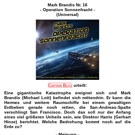
Mark Brandis Nr. 16
- Operation Sonnenfracht -
(Universal)
Captain Blitz
urteilt:
Eine gigantische Katastrophe ereignet sich und Mark
Brandis (Michael Lott) befindet sich mittendrin. Er kann die
Hermes und weitere Raumschiffe bei einem gewaltigen
Erdbeben gerade noch retten, die San-Andreas-Spalte
verschlingt San Francisco. Doch das soll nur der Anfang
eines viel größeren Unheils sein, wie Direktor Harris (Gerhart
Hinze) berichtet. Welche Bedrohung kommt noch auf die
Erde zu?
- Meinung -