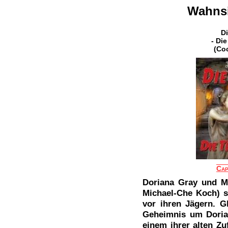
Wahns
Di
- Die
(Co
Cap
Doriana Gray und M
Michael-Che Koch) s
vor ihren Jägern. Gl
Geheimnis um Doria
einem ihrer alten Zu