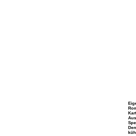
Eig
Rom
Kar
Aus
Spe
Den
küh