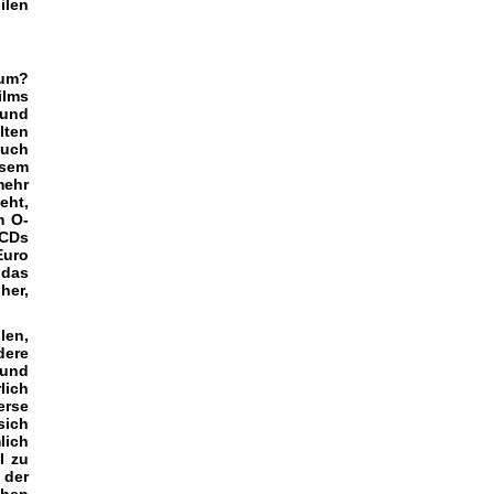
ilen
rum?
ilms
 und
lten
auch
esem
mehr
eht,
m O-
 CDs
Euro
 das
her,
len,
dere
und
lich
erse
sich
lich
l zu
 der