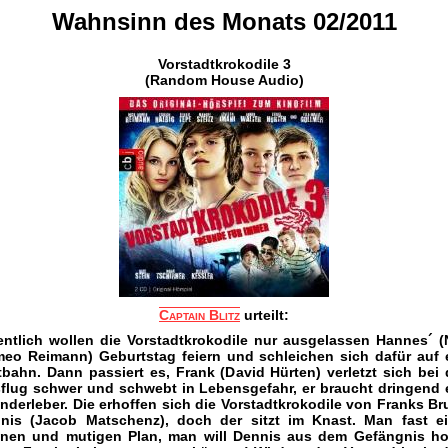
Wahnsinn des Monats 02/2011
Vorstadtkrokodile 3
(Random House Audio)
Captain Blitz
urteilt:
entlich wollen die Vorstadtkrokodile nur ausgelassen Hannes´ (
eo Reimann) Geburtstag feiern und schleichen sich dafür auf 
tbahn. Dann passiert es, Frank (David Hürten) verletzt sich bei
flug schwer und schwebt in Lebensgefahr, er braucht dringend 
nderleber. Die erhoffen sich die Vorstadtkrokodile von Franks Br
nis (Jacob Matschenz), doch der sitzt im Knast. Man fast e
nen und mutigen Plan, man will Dennis aus dem Gefängnis ho