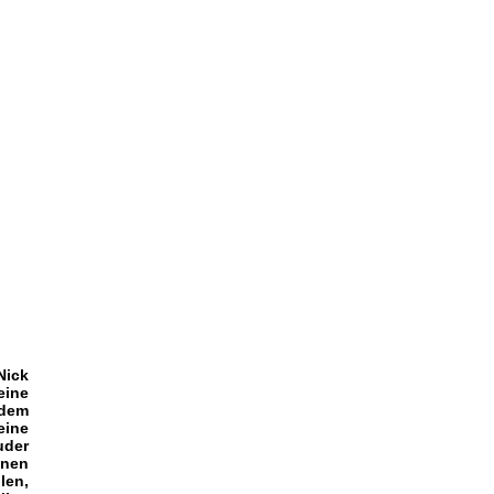
Nick
eine
 dem
eine
uder
inen
len,