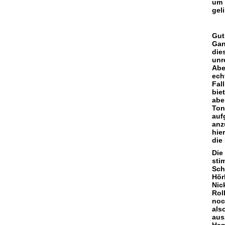
um 
gel
Gut
Gan
die
unr
Abe
ech
Fal
bie
abe
Ton
auf
anz
hie
die
Die
sti
Sc
Hör
Nic
Rol
noc
als
aus