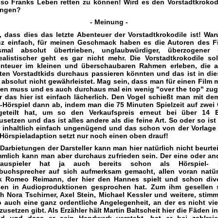
so Franks Leben retten zu können! Wird es den Vorstadtkrokod
ingen?
- Meinung -
, dass dies das letzte Abenteuer der Vorstadtkrokodile ist! Wa
z einfach, für meinen Geschmack haben es die Autoren des F
smal absolut übertrieben, unglaubwürdiger, überzogener
ealistischer geht es gar nicht mehr. Die Vorstadtkrokodile sol
nteuer im kleinen und überschaubaren Rahmen erleben, die 
ten Vorstadtkids durchaus passieren könnten und das ist in di
l absolut nicht gewährleistet. Mag sein, dass man für einen Film 
ten muss und es auch durchaus mal ein wenig "over the top" zug
r das hier ist einfach lächerlich. Den Vogel schießt man mit de
-Hörspiel dann ab, indem man die 75 Minuten Spielzeit auf zwei
geteilt hat, um so den Verkaufspreis erneut bei über 14 
usetzen und das ist alles andere als die feine Art. So oder so ist
r inhaltlich einfach ungenügend und das schon von der Vorlage 
 Hörspieladaption setzt nur noch einen oben drauf!
 Darbietungen der Darsteller kann man hier natürlich nicht beurtei
mmlich kann man aber durchaus zufrieden sein. Der eine oder an
hauspieler hat ja auch bereits schon als Hörspiel- 
buchsprecher auf sich aufmerksam gemacht, allen voran natür
k Romeo Reimann, der hier den Hannes spielt und schon div
len in Audioproduktionen gesprochen hat. Zum ihm gesellen 
h Nora Tschirner, Axel Stein, Michael Kessler und weitere, stimm
o auch eine ganz ordentliche Angelegenheit, an der es nicht vie
zusetzen gibt. Als Erzähler hält Martin Baltscheit hier die Fäden in