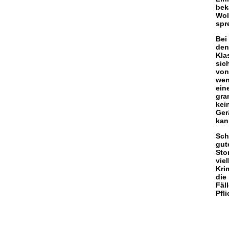
bek
Wol
spr
Bei
den
Kla
sic
von
wen
ein
gra
kei
Ger
kan
Sch
gut
Sto
vie
Kri
die
Fäl
Pfl