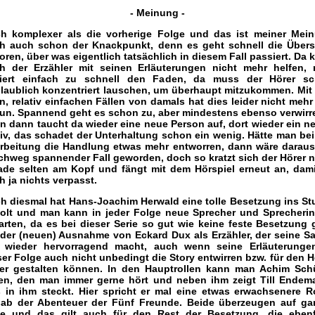
- Meinung -
h komplexer als die vorherige Folge und das ist meiner Mei
h auch schon der Knackpunkt, denn es geht schnell die Übers
loren, über was eigentlich tatsächlich in diesem Fall passiert. Da 
h der Erzähler mit seinen Erläuterungen nicht mehr helfen,
liert einfach zu schnell den Faden, da muss der Hörer s
laublich konzentriert lauschen, um überhaupt mitzukommen. Mit
en, relativ einfachen Fällen von damals hat dies leider nicht mehr 
tun. Spannend geht es schon zu, aber mindestens ebenso verwirr
n dann taucht da wieder eine neue Person auf, dort wieder ein n
iv, das schadet der Unterhaltung schon ein wenig. Hätte man bei
rbeitung die Handlung etwas mehr entworren, dann wäre daraus
chweg spannender Fall geworden, doch so kratzt sich der Hörer n
ade selten am Kopf und fängt mit dem Hörspiel erneut an, dami
h ja nichts verpasst.
h diesmal hat Hans-Joachim Herwald eine tolle Besetzung ins St
olt und man kann in jeder Folge neue Sprecher und Sprecheri
arten, da es bei dieser Serie so gut wie keine feste Besetzung g
 der (neuen) Ausnahme von Eckard Dux als Erzähler, der seine S
 wieder hervorragend macht, auch wenn seine Erläuterunge
ser Folge auch nicht unbedingt die Story entwirren bzw. für den H
rer gestalten können. In den Hauptrollen kann man Achim Sch
en, den man immer gerne hört und neben ihm zeigt Till Endem
 in ihm steckt. Hier spricht er mal eine etwas erwachsenere Ro
nab der Abenteuer der Fünf Freunde. Beide überzeugen auf ga
ie und das gilt auch für den Rest der Besetzung, die ebenf