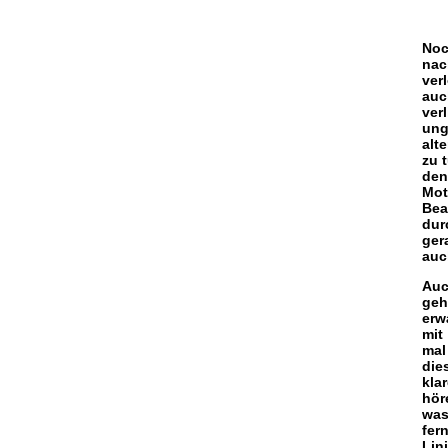
Noc
nac
ver
auc
ver
ung
alt
zu 
den
Mot
Bea
dur
ger
auc
Auc
geh
erw
mit
mal
die
kla
hör
was
fer
Lin