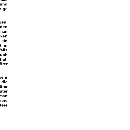
 und
olge
gen,
 den
 man
iken
 ein
t in
alls
auch
hat.
örer
sehr
 die
örer
uter
 man
here
tere