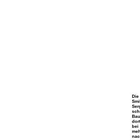
Die
Smi
Ser
sch
Bau
dor
bei
meh
nac