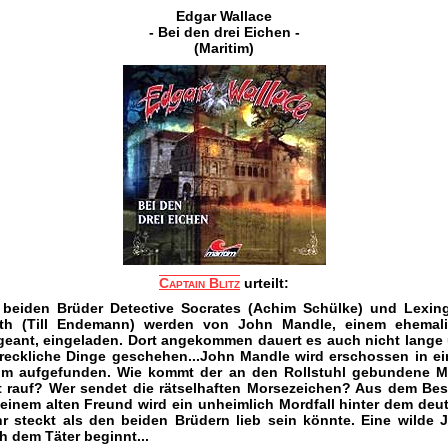
Edgar Wallace
- Bei den drei Eichen -
(Maritim)
Captain Blitz
urteilt:
 beiden Brüder Detective Socrates (Achim Schülke) und Lexin
th (Till Endemann) werden von John Mandle, einem ehemal
geant, eingeladen. Dort angekommen dauert es auch nicht lange
reckliche Dinge geschehen...John Mandle wird erschossen in e
m aufgefunden. Wie kommt der an den Rollstuhl gebundene 
t rauf? Wer sendet die rätselhaften Morsezeichen? Aus dem Be
 einem alten Freund wird ein unheimlich Mordfall hinter dem deut
r steckt als den beiden Brüdern lieb sein könnte. Eine wilde 
h dem Täter beginnt...