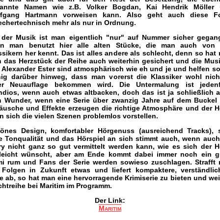
annte Namen wie z.B. Volker Bogdan, Kai Hendrik Möller
fgang Hartmann vorweisen kann. Also geht auch diese F
echertechnisch mehr als nur in Ordnung.
 der Musik ist man eigentlich "nur" auf Nummer sicher gegan
n man benutzt hier alle alten Stücke, die man auch von
ssikern her kennt. Das ist alles andere als schlecht, denn so hat
h das Herzstück der Reihe auch weiterhin gesichert und die Mus
 Alexander Ester sind atmosphärisch wie eh und je und helfen so
ig darüber hinweg, dass man vorerst die Klassiker wohl nich
er Neuauflage bekommen wird. Die Untermalung ist jedenf
ndios, wenn auch etwas altbacken, doch das ist ja schließlich 
n Wunder, wenn eine Serie über zwanzig Jahre auf dem Buckel 
äusche und Effekte erzeugen die richtige Atmosphäre und der H
n sich die vielen Szenen problemlos vorstellen.
önes Design, komfortabler Hörgenuss (ausreichend Tracks), 
e Tonqualität und das Hörspiel an sich stimmt auch, wenn auch
ry nicht ganz so gut vermittelt werden kann, wie es sich der H
lleicht wünscht, aber am Ende kommt dabei immer noch ein g
mi rum und Fans der Serie werden sowieso zuschlagen. Strafft
 Folgen in Zukunft etwas und liefert kompaktere, verständlic
le ab, so hat man eine hervorragende Krimiserie zu bieten und wei
ichtreihe bei Maritim im Programm.
Der Link:
Maritim