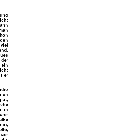
nung
icht
kann
 man
chon
 den
viel
end,
eues
 der
 ein
icht
t er
udio
nnen
ibt,
ache
n in
örer
ülke
ann,
lle,
nzer
alls