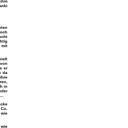
 ihm
anki
oten
noch
ucht
htig
 mit
ielt
 von
s er
n da
ihre
ren,
h in
eder
..
ücke
 Co.
 wie
 wie