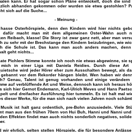
alen kann. Er hat sogar schon Pläne entwickelt, doch die sind
tzlich abhanden gekommen oder wurden sie etwa gestohlen? P
ht sich auf die Suche...
- Meinung -
 hasse Osterhörspiele, denn den Kindern wird hier nichts geb
 dafür macht man mit dem allgemeinen Oster-Wahn auch 
ken Reibach, klasse! Die Story ist zwar ganz nett, aber man vers
h zu sehr mit der Brechstange den Kindern beizubringen, wie wic
h die Schule ist. Das kann man auch anders machen, denn
alt geht nichts...
ate Pichlers Stimme konnte ich noch nie etwas abgewinne, sie sp
 mich in einer Liga mit Daniela Reidies. Durch diese Art
uietsche wird jeder Hörer eher zum Ausschalten bewegt, als da
 gebannt vor dem Rekorder hängen bleibt. Wen haben wir den
h? Genau, Talent ist genug vorhanden und einige verändern 
mme auf verblüffende Art und Weise, dennoch kann ich heraus hö
s sich hier Gernot Endemann, Karl-Ulrich Meves und Hans Paetsc
pelt und dreifacher Ausführung hier tummeln. Es ist halt mal wi
es dieser Werke, für die man sich nach vielen Jahren noch schämt.
 Musik ist halt ganz ordentlich, pre-Bohn anzusiedeln. Viele St
nt man aus den frühen 70ern von Hui Buh, Hanni und Nanni und
 den Effekten findet man auch nichts sonderlich negatives, solide
er.
d wir ehrlich, selten stellen Hörspiele, die für besondere Anlässe