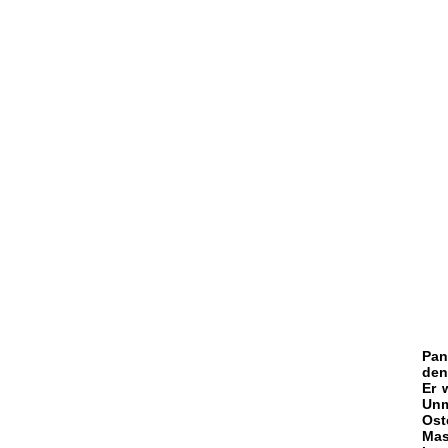
Pan
den
Er 
Unm
Ost
Mas