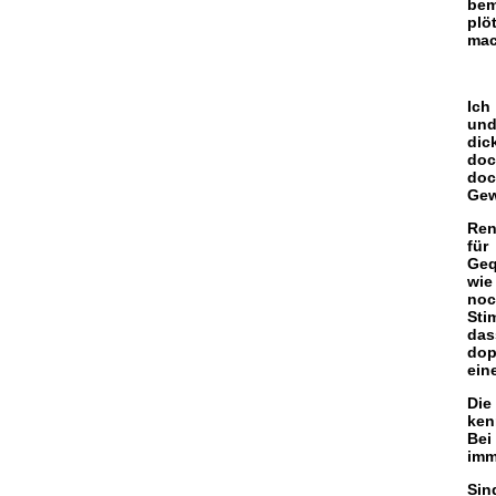
bem
plö
mac
Ich
und
dic
doc
doc
Gew
Ren
für
Geq
wie
noc
Sti
das
dop
ein
Die
ken
Bei
imm
Sin