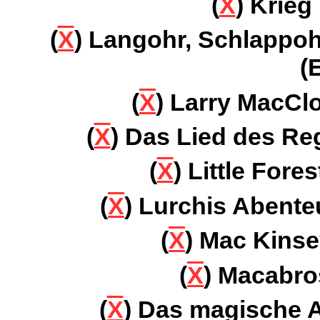
(
X
) Krieg
(
X
) Langohr, Schlapp
(
(
X
) Larry MacCl
(
X
) Das Lied des Re
(
X
) Little Fore
(
X
) Lurchis Abente
(
X
) Mac Kinse
(
X
) Macabro
(
X
) Das magische A