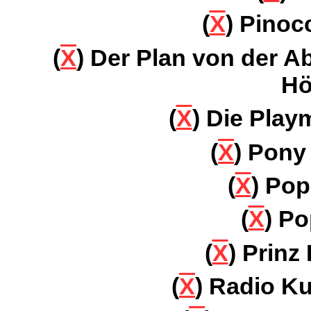
(
X
) Pinoc
(
X
) Der Plan von der A
Hö
(
X
) Die Play
(
X
) Pony
(
X
) Pop
(
X
) Po
(
X
) Prinz
(
X
) Radio K