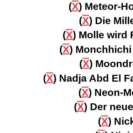
(
X
) Meteor-Ho
(
X
) Die Mil
(
X
) Molle wird
(
X
) Monchhichi
(
X
) Moondr
(
X
) Nadja Abd El 
(
X
) Neon-M
(
X
) Der neu
(
X
) Nic