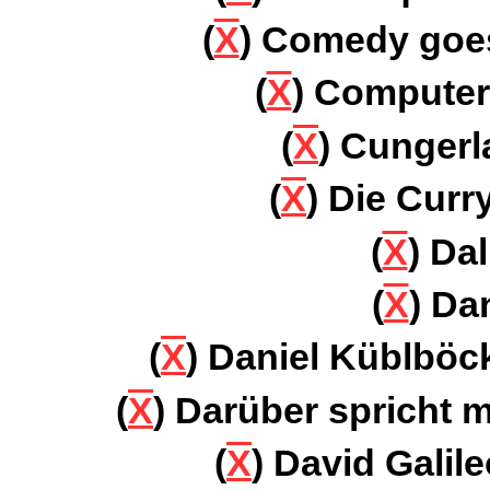
(
X
) Comedy goes
(
X
) Computer
(
X
) Cungerl
(
X
) Die Curr
(
X
) Da
(
X
) Da
(
X
) Daniel Küblbö
(
X
) Darüber spricht 
(
X
) David Galil