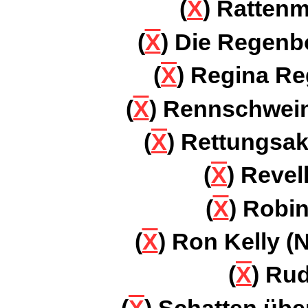
(
X
) Rattenm
(
X
) Die Regenb
(
X
) Regina R
(
X
) Rennschwein
(
X
) Rettungsak
(
X
) Revell
(
X
) Robi
(
X
) Ron Kelly (
(
X
) Ru
(
X
) Schatten übe