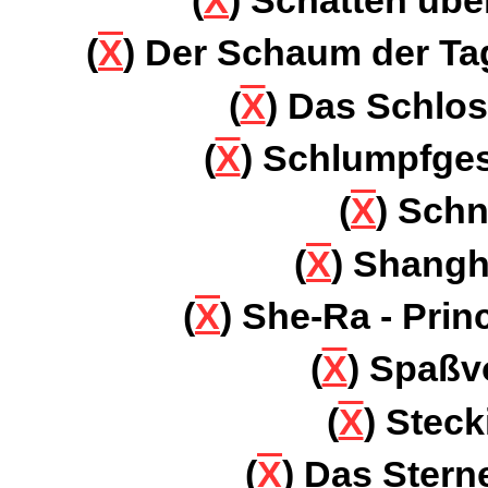
(
X
) Der Schaum der Ta
(
X
) Das Schlos
(
X
) Schlumpfges
(
X
) Schn
(
X
) Shangh
(
X
) She-Ra - Pri
(
X
) Spaßv
(
X
) Steck
(
X
) Das Sterne