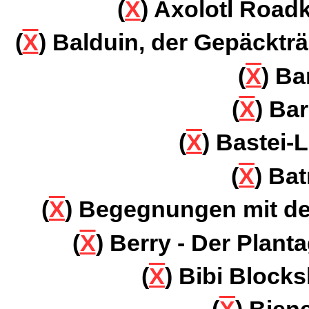
(
X
) Axolotl Road
(
X
) Balduin, der Gepäcktr
(
X
) Ba
(
X
) Ba
(
X
) Bastei-
(
X
) Ba
(
X
) Begegnungen mit der
(
X
) Berry - Der Plan
(
X
) Bibi Blocks