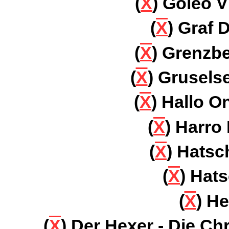
(
X
) Goleo V
(
X
) Graf 
(
X
) Grenzb
(
X
) Gruselse
(
X
) Hallo O
(
X
) Harro
(
X
) Hatsch
(
X
) Hat
(
X
) He
(
X
) Der Hexer - Die C