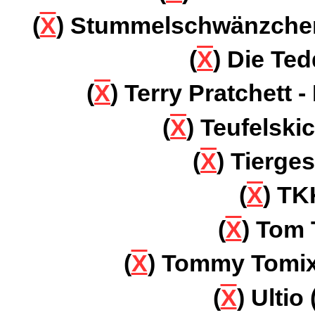
(
X
) Stummelschwänzchen
(
X
) Die Te
(
X
) Terry Pratchett
(
X
) Teufelski
(
X
) Tierge
(
X
) TK
(
X
) Tom 
(
X
) Tommy Tomix 
(
X
) Ultio