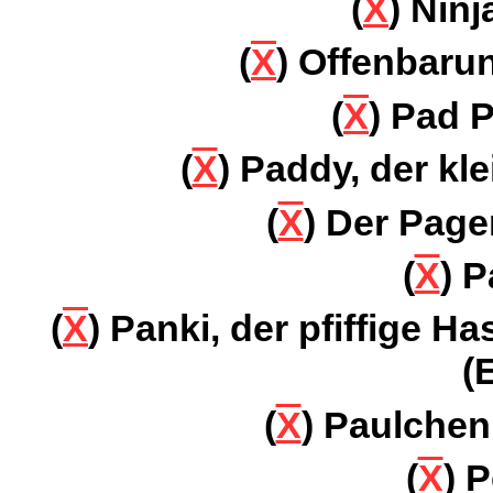
(
X
) Ninj
(
X
) Offenbaru
(
X
) Pad 
(
X
) Paddy, der kl
(
X
) Der Page
(
X
) 
(
X
) Panki, der pfiffige
(
(
X
) Paulchen
(
X
) 