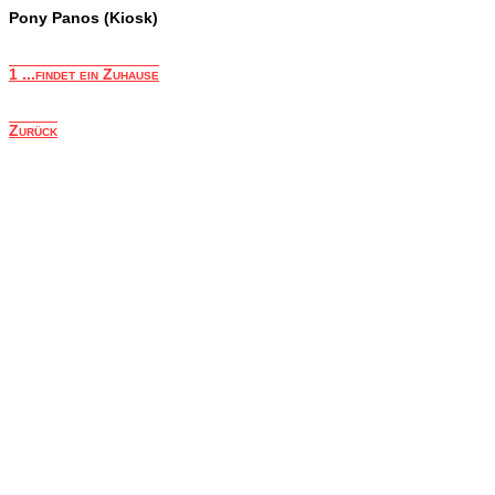
Pony Panos (Kiosk)
1 ...findet ein Zuhause
Zurück