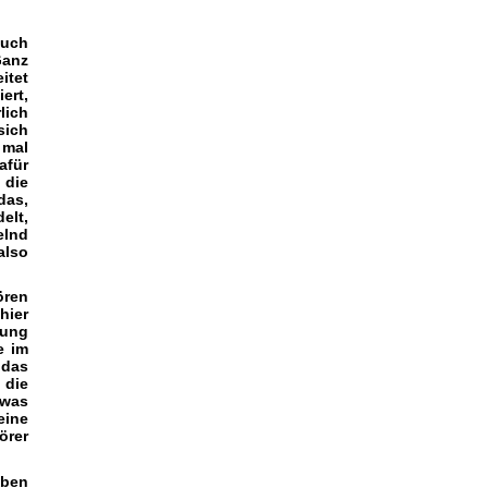
auch
Ganz
itet
ert,
lich
sich
 mal
afür
die
das,
elt,
elnd
also
ören
hier
nung
e im
 das
 die
 was
eine
örer
eben