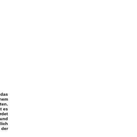
 das
inem
ten.
t es
rdet
 und
lich
 der