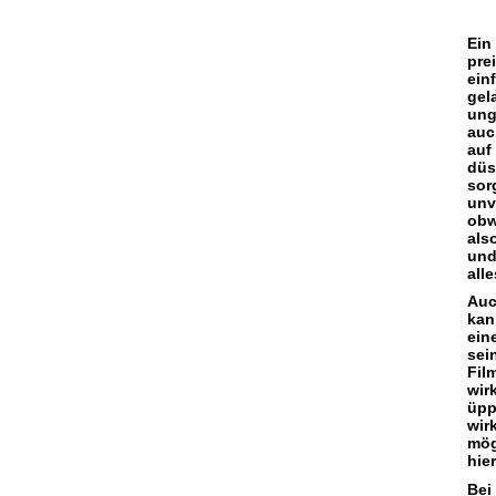
Ein
pre
ein
gel
ung
auc
auf
düs
so
unv
obw
als
und
all
Auc
kan
ein
sei
Fil
wir
üpp
wir
mög
hie
Bei