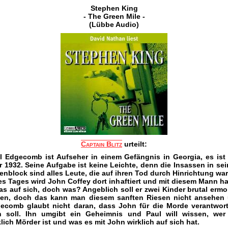
Stephen King
- The Green Mile -
(Lübbe Audio)
Captain Blitz
urteilt:
l Edgecomb ist Aufseher in einem Gefängnis in Georgia, es ist
r 1932. Seine Aufgabe ist keine Leichte, denn die Insassen in se
lenblock sind alles Leute, die auf ihren Tod durch Hinrichtung war
es Tages wird John Coffey dort inhaftiert und mit diesem Mann ha
as auf sich, doch was? Angeblich soll er zwei Kinder brutal ermo
en, doch das kann man diesem sanften Riesen nicht ansehen
ecomb glaubt nicht daran, dass John für die Morde verantwort
n soll. Ihn umgibt ein Geheimnis und Paul will wissen, wer
klich Mörder ist und was es mit John wirklich auf sich hat.