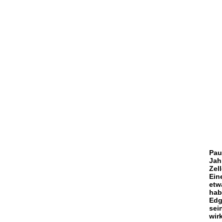
Pau
Jah
Zel
Ein
etw
hab
Edg
sei
wir