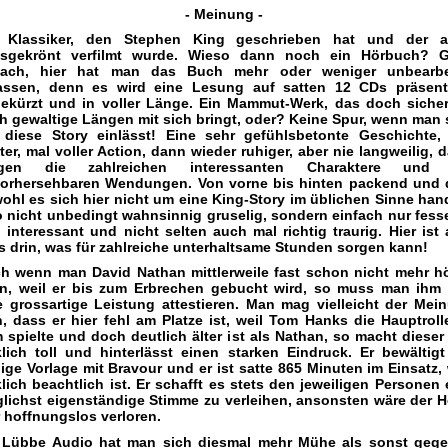
- Meinung -
 Klassiker, den Stephen King geschrieben hat und der 
isgekrönt verfilmt wurde. Wieso dann noch ein Hörbuch? 
fach, hier hat man das Buch mehr oder weniger unbearbe
assen, denn es wird eine Lesung auf satten 12 CDs präsenti
ekürzt und in voller Länge. Ein Mammut-Werk, das doch sicher
h gewaltige Längen mit sich bringt, oder? Keine Spur, wenn man 
 diese Story einlässt! Eine sehr gefühlsbetonte Geschichte,
ter, mal voller Action, dann wieder ruhiger, aber nie langweilig, d
rgen die zahlreichen interessanten Charaktere und 
orhersehbaren Wendungen. Von vorne bis hinten packend und 
ohl es sich hier nicht um eine King-Story im üblichen Sinne hand
o nicht unbedingt wahnsinnig gruselig, sondern einfach nur fess
 interessant und nicht selten auch mal richtig traurig. Hier ist 
es drin, was für zahlreiche unterhaltsame Stunden sorgen kann!
h wenn man David Nathan mittlerweile fast schon nicht mehr h
n, weil er bis zum Erbrechen gebucht wird, so muss man ihm 
e grossartige Leistung attestieren. Man mag vielleicht der Mei
n, dass er hier fehl am Platze ist, weil Tom Hanks die Hauptroll
m spielte und doch deutlich älter ist als Nathan, so macht dieser
klich toll und hinterlässt einen starken Eindruck. Er bewältigt
ige Vorlage mit Bravour und er ist satte 865 Minuten im Einsatz,
klich beachtlich ist. Er schafft es stets den jeweiligen Personen 
lichst eigenständige Stimme zu verleihen, ansonsten wäre der H
r hoffnungslos verloren.
 Lübbe Audio hat man sich diesmal mehr Mühe als sonst geg