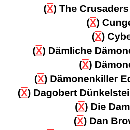
(
X
) The Crusader
(
X
) Cung
(
X
) Cyb
(
X
) Dämliche Dämon
(
X
) Dämone
(
X
) Dämonenkiller E
(
X
) Dagobert Dünkelste
(
X
) Die Dam
(
X
) Dan Bro