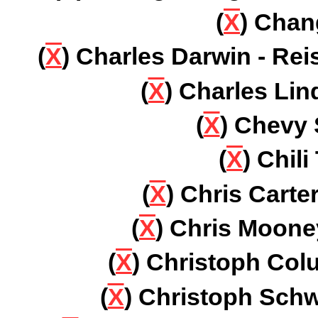
(
X
) Chan
(
X
) Charles Darwin - Re
(
X
) Charles Lin
(
X
) Chevy 
(
X
) Chili
(
X
) Chris Cart
(
X
) Chris Moon
(
X
) Christoph Col
(
X
) Christoph Sch