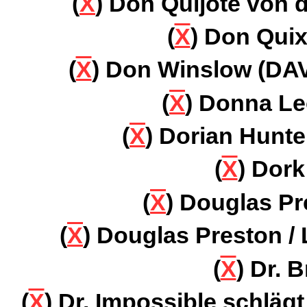
(
X
) Don Quijote von 
(
X
) Don Quix
(
X
) Don Winslow (DA
(
X
) Donna Le
(
X
) Dorian Hunt
(
X
) Dork
(
X
) Douglas Pr
(
X
) Douglas Preston /
(
X
) Dr. 
(
X
) Dr. Impossible schlä