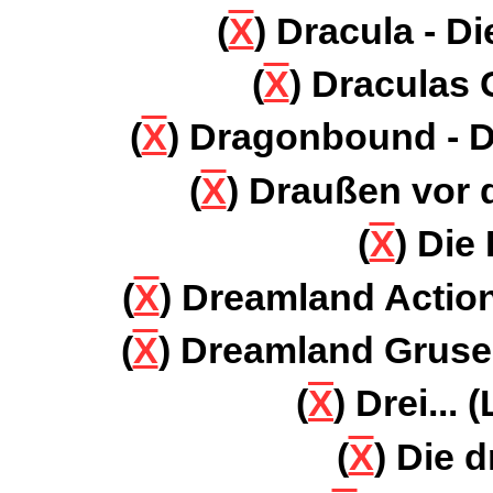
(
X
) Dracula - D
(
X
) Draculas 
(
X
) Dragonbound - D
(
X
) Draußen vor 
(
X
) Die
(
X
) Dreamland Actio
(
X
) Dreamland Gruse
(
X
) Drei...
(
X
) Die d