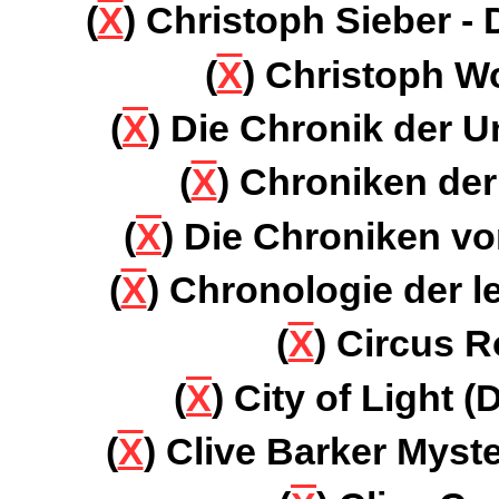
(
X
) Christoph Sieber -
(
X
) Christoph W
(
X
) Die Chronik der 
(
X
) Chroniken de
(
X
) Die Chroniken v
(
X
) Chronologie der l
(
X
) Circus R
(
X
) City of Light
(
X
) Clive Barker Myst