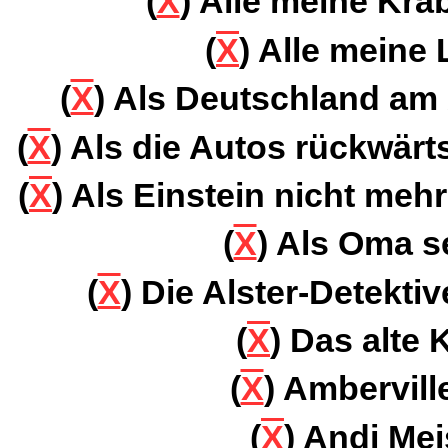
(
X
) Alle meine Kra
(
X
) Alle meine 
(
X
) Als Deutschland am 
(
X
) Als die Autos rückwär
(
X
) Als Einstein nicht meh
(
X
) Als Oma s
(
X
) Die Alster-Detekt
(
X
) Das alte
(
X
) Ambervil
(
X
) Andi Me