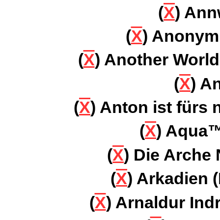
(
X
) Ann
(
X
) Anonym
(
X
) Another World
(
X
) A
(
X
) Anton ist fürs
(
X
) Aqua™
(
X
) Die Arche
(
X
) Arkadien
(
X
) Arnaldur In