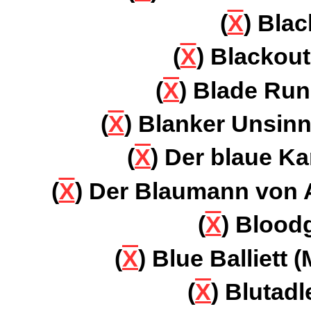
(
X
) Bla
(
X
) Blackou
(
X
) Blade Run
(
X
) Blanker Unsin
(
X
) Der blaue K
(
X
) Der Blaumann von A
(
X
) Blood
(
X
) Blue Balliett
(
X
) Blutad