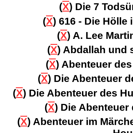
(
X
) Die 7 Tods
(
X
) 616 - Die Hölle
(
X
) A. Lee Mart
(
X
) Abdallah und 
(
X
) Abenteuer des
(
X
) Die Abenteuer d
(
X
) Die Abenteuer des Hu
(
X
) Die Abenteuer
(
X
) Abenteuer im Märch