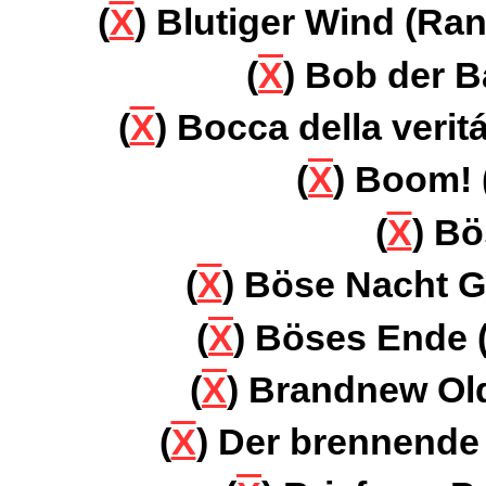
(
X
) Blutiger Wind (R
(
X
) Bob der B
(
X
) Bocca della verit
(
X
) Boom! 
(
X
) Bö
(
X
) Böse Nacht G
(
X
) Böses Ende 
(
X
) Brandnew Ol
(
X
) Der brennende