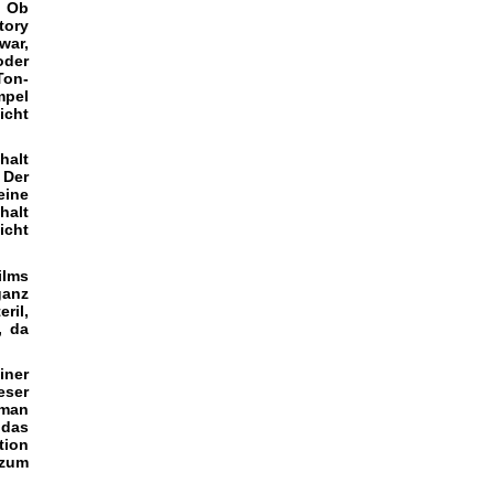
. Ob
tory
war,
oder
Ton-
mpel
icht
halt
 Der
eine
halt
icht
ilms
ganz
ril,
, da
iner
eser
 man
 das
tion
 zum