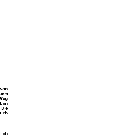
 von
lamm
 Weg
uben
 Die
auch
lich