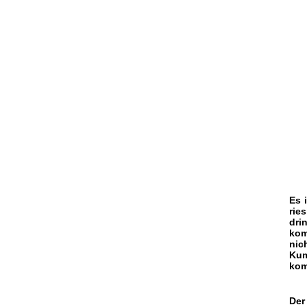
Es 
rie
dri
kom
nic
Kum
kom
Der