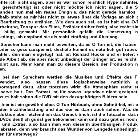
hte ich nicht sagen, aber es war schon reichlich Hype dahinter
 gerechtfertigt ist oder nicht möchte ich nicht sagen, die S
andelt nun mal ein reales Ereignis, das nicht gerade harmlos 
halb steht es mir hier nicht zu etwas über die Vorlage an sich 
 Bearbeitung zu erzählen. Wie dem auch sei, es ist halt eine O-
rbeitung, Tonspur des Films, Erzähler drüber fertig, also recht si
 billig gemacht. Mir persönlich gefällt die Umsetzung n
edingt, ich empfand sie als recht eintönig und überlang.
 Sprecher kann man nicht bewerten, da es O-Ton ist, die haben 
oder so geschauspielert, deshalb kommt es natürlich gut rüber.
ähler, den man eingefügt hat, ist Richard Hucke und er liefert 
ide Arbeit ab, die aber nicht unbedingt der Bringer ist, es reicht 
olut aus. Mehr kann man zu diesem Bereich der Produktion n
en.
 bei den Sprechern werden die Musiken und Effekte des F
wendet, also passen diese logischerweise natürlich 
vorragend dazu, aber trotzdem wirkt die Atmosphäre recht ste
serve halt. Das Format ist für sowas irgendwie nicht geeignet
s es halt schon die DVD mit den dazugehörigen Bildern sein.
 hier ist ein gewöhnliches O-Ton-Hörbuch, ohne Schnörkel, mit e
iden Erzählerleistung und das war es dann auch schon. Was di
duktion aber letztendlich das Genick bricht ist die Tatsache, das
 DVDs deutlich günstiger bekommen kann und dazu gibt es noch
d und Extras, also kann man von dieserm überflüssigen Produk
 abraten, denn wer braucht das Wunder von Lengede unbedingt
en für unterwegs?