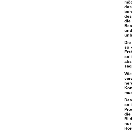
möc
das
beh
des
die
Bea
und
unb
Die
so 
Erz
sol
abs
sag
Wie
ver
her
Kon
mus
Das
sol
Pro
die
Bil
nur
Hör