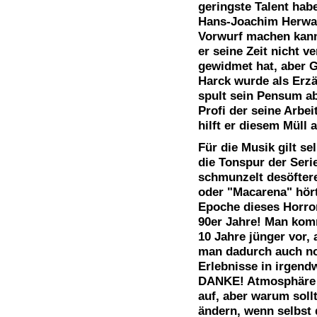
geringste Talent hab
Hans-Joachim Herwa
Vorwurf machen kann.
er seine Zeit nicht 
gewidmet hat, aber Ge
Harck wurde als Erzä
spult sein Pensum ab
Profi der seine Arbei
hilft er diesem Müll 
Für die Musik gilt se
die Tonspur der Seri
schmunzelt desöfte
oder "Macarena" hört
Epoche dieses Horror
90er Jahre! Man komm
10 Jahre jünger vor,
man dadurch auch no
Erlebnisse in irgend
DANKE! Atmosphäre k
auf, aber warum soll
ändern, wenn selbst d