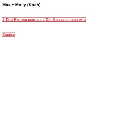
Max + Molly (Koch)
2 Der Energiekristall / Die Knubbels sind weg
Zurück