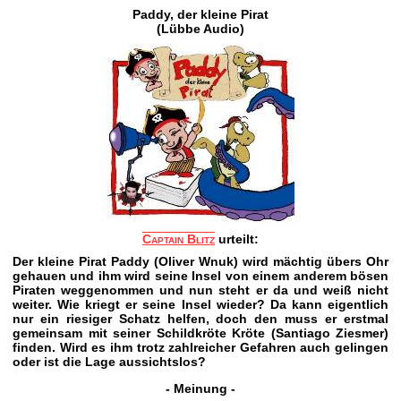
Paddy, der kleine Pirat
(Lübbe Audio)
Captain Blitz
urteilt:
Der kleine Pirat Paddy (Oliver Wnuk) wird mächtig übers Ohr
gehauen und ihm wird seine Insel von einem anderem bösen
Piraten weggenommen und nun steht er da und weiß nicht
weiter. Wie kriegt er seine Insel wieder? Da kann eigentlich
nur ein riesiger Schatz helfen, doch den muss er erstmal
gemeinsam mit seiner Schildkröte Kröte (Santiago Ziesmer)
finden. Wird es ihm trotz zahlreicher Gefahren auch gelingen
oder ist die Lage aussichtslos?
- Meinung -