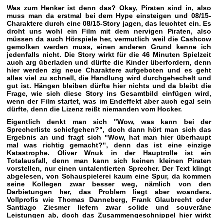
Was zum Henker ist denn das? Okay, Piraten sind in, also
muss man da erstmal bei dem Hype einsteigen und 08/15-
Charaktere durch eine 08/15-Story jagen, das leuchtet ein. Es
droht uns wohl ein Film mit dem nervigen Piraten, also
müssen da auch Hörspiele her, vermutlich weil die Cashcow
gemolken werden muss, einen anderen Grund kenne ich
jedenfalls nicht. Die Story wirkt für die 46 Minuten Spielzeit
auch arg überladen und dürfte die Kinder überfordern, denn
hier werden zig neue Charaktere aufgeboten und es geht
alles viel zu schnell, die Handlung wird durchgehechelt und
gut ist. Hängen bleiben dürfte hier nichts und da bleibt die
Frage, wie sich diese Story ins Gesamtbild einfügen wird,
wenn der Film startet, was im Endeffekt aber auch egal sein
dürfte, denn die Lizenz reißt niemanden vom Hocker.
Eigentlich denkt man sich "Wow, was kann bei der
Sprecherliste schiefgehen?", doch dann hört man sich das
Ergebnis an und fragt sich "Wow, hat man hier überhaupt
mal was richtig gemacht?", denn das ist eine einzige
Katastrophe. Oliver Wnuk in der Hauptrolle ist ein
Totalausfall, denn man kann sich keinen kleinen Piraten
vorstellen, nur einen untalentierten Sprecher. Der Text klingt
abgelesen, von Schauspielerei kaum eine Spur, da kommen
seine Kollegen zwar besser weg, nämlich von den
Darbietungen her, das Problem liegt aber woanders.
Vollprofis wie Thomas Danneberg, Frank Glaubrecht oder
Santiago Ziesmer liefern zwar solide und souveräne
Leistungen ab, doch das Zusammengeschnippel hier wirkt