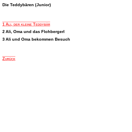
Die Teddybären (Junior)
1 Ali, der kleine Teddybär
2 Ali, Oma und das Flohbergerl
3 Ali und Oma bekommen Besuch
Zurück