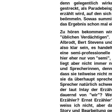
denn gelegentlich wirk
gestreckt, als Paradebeisp
erzählt wird, auf den sich
beömmeln. Sowas summier
das Ergebnis schon mal e
Zu hören bekommen wir 
"üblichen Verdächtigen".
Albrodt, Bert Stevens und
also klar sein, es hande
eine semi-professionelle
hier eher nur von "semi",
liegt aber nicht immer 
und Sprecherinnen, denn
dass sie teilweise nicht 
sie da überhaupt sprech
Sprecher natürlich schwe
der laut Inlay der Erzä
dauernd von "wir"? Wel
Erzähler? Ernst Erzähle
weiss ich nicht, aber d
Story und Bearbeitung ge