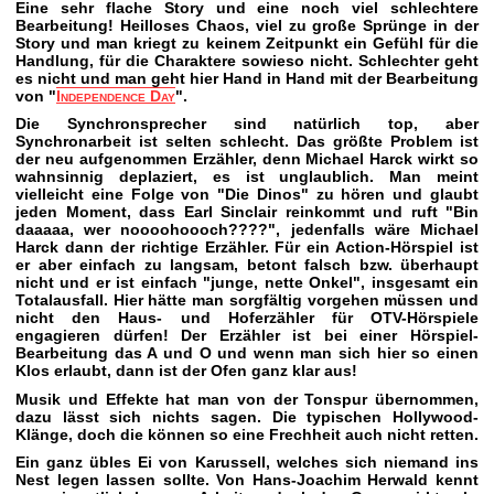
Eine sehr flache Story und eine noch viel schlechtere
Bearbeitung! Heilloses Chaos, viel zu große Sprünge in der
Story und man kriegt zu keinem Zeitpunkt ein Gefühl für die
Handlung, für die Charaktere sowieso nicht. Schlechter geht
es nicht und man geht hier Hand in Hand mit der Bearbeitung
von "
Independence Day
".
Die Synchronsprecher sind natürlich top, aber
Synchronarbeit ist selten schlecht. Das größte Problem ist
der neu aufgenommen Erzähler, denn Michael Harck wirkt so
wahnsinnig deplaziert, es ist unglaublich. Man meint
vielleicht eine Folge von "Die Dinos" zu hören und glaubt
jeden Moment, dass Earl Sinclair reinkommt und ruft "Bin
daaaaa, wer noooohoooch????", jedenfalls wäre Michael
Harck dann der richtige Erzähler. Für ein Action-Hörspiel ist
er aber einfach zu langsam, betont falsch bzw. überhaupt
nicht und er ist einfach "junge, nette Onkel", insgesamt ein
Totalausfall. Hier hätte man sorgfältig vorgehen müssen und
nicht den Haus- und Hoferzähler für OTV-Hörspiele
engagieren dürfen! Der Erzähler ist bei einer Hörspiel-
Bearbeitung das A und O und wenn man sich hier so einen
Klos erlaubt, dann ist der Ofen ganz klar aus!
Musik und Effekte hat man von der Tonspur übernommen,
dazu lässt sich nichts sagen. Die typischen Hollywood-
Klänge, doch die können so eine Frechheit auch nicht retten.
Ein ganz übles Ei von Karussell, welches sich niemand ins
Nest legen lassen sollte. Von Hans-Joachim Herwald kennt