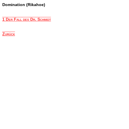
Domination (Rikahoe)
1 Der Fall des Dr. Schmidt
Zurück