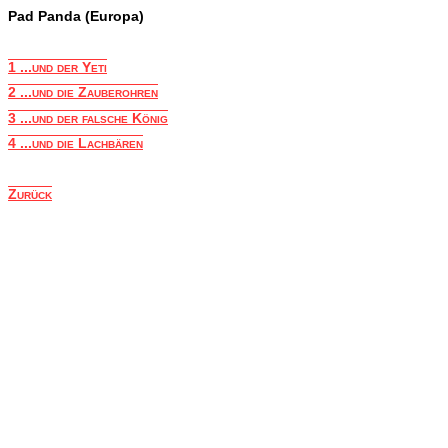
Pad Panda (Europa)
1 ...und der Yeti
2 ...und die Zauberohren
3 ...und der falsche König
4 ...und die Lachbären
Zurück