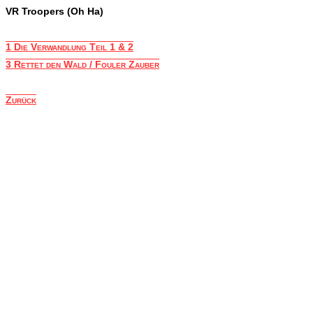
VR Troopers (Oh Ha)
1 Die Verwandlung Teil 1 & 2
3 Rettet den Wald / Fouler Zauber
Zurück