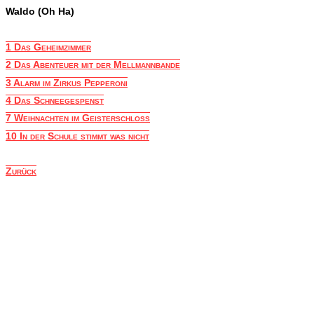
Waldo (Oh Ha)
1 Das Geheimzimmer
2 Das Abenteuer mit der Mellmannbande
3 Alarm im Zirkus Pepperoni
4 Das Schneegespenst
7 Weihnachten im Geisterschloß
10 In der Schule stimmt was nicht
Zurück