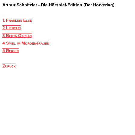
Arthur Schnitzler - Die Hörspiel-Edition (Der Hörverlag)
1 Fräulein Else
2 Liebelei
3 Berta Garlan
4 Spiel im Morgengrauen
5 Reigen
Zurück