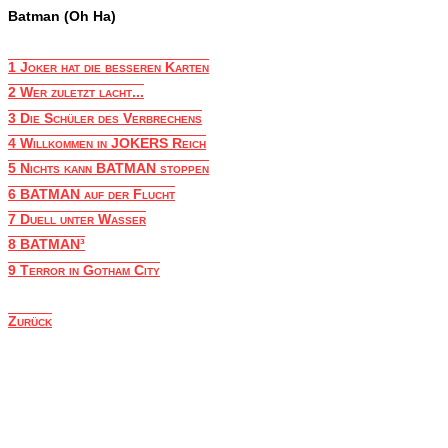
Batman (Oh Ha)
1 Joker hat die besseren Karten
2 Wer zuletzt lacht...
3 Die Schüler des Verbrechens
4 Willkommen in JOKERS Reich
5 Nichts kann BATMAN stoppen
6 BATMAN auf der Flucht
7 Duell unter Wasser
8 BATMAN³
9 Terror in Gotham City
Zurück