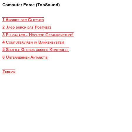
Computer Force (TopSound)
1 Angriff der Glitches
2 Jagd durch das Postnetz
3 Flugalarm - Höchste Gefahrenstufe!
4 Computerviren im Bankensystem
5 Shuttle Globus außer Kontrolle
6 Unternehmen Antarktis
Zurück